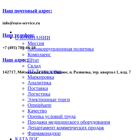
Наш почтовый адрес:
info
@
euro-service.ru
Наш телефон:
О КОМПАНИИ
Миссия
+7
(495)
789-46-19
Антикоррупционная политика
Комплаенс
Наш адрес:
Штат
Склад
ИТ-Технологии
142717, Московская обл., г. Видное, п. Развилка, тер. квартал 1,
влд. 7
Маркировка
Аналитика
Поставки
Логистика
Электронные торги
Omnipharm
Качество
Оценка условий труда
Продажи медицинского оборудования
Департамент коммерческих продаж
Фармаконадзор
КАТАЛОГ