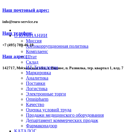
Наш почтовый адрес:
info
@
euro-service.ru
Наш телефон:
О КОМПАНИИ
Миссия
+7
(495)
789-46-19
Антикоррупционная политика
Комплаенс
Наш адрес:
Штат
Склад
ИТ-Технологии
142717, Московская обл., г. Видное, п. Развилка, тер. квартал 1,
влд. 7
Маркировка
Аналитика
Поставки
Логистика
Электронные торги
Omnipharm
Качество
Оценка условий труда
Продажи медицинского оборудования
Департамент коммерческих продаж
Фармаконадзор
КАТАЛОГ