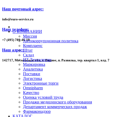
Наш почтовый адрес:
info
@
euro-service.ru
Наш телефон:
О КОМПАНИИ
Миссия
+7
(495)
789-46-19
Антикоррупционная политика
Комплаенс
Наш адрес:
Штат
Склад
ИТ-Технологии
142717, Московская обл., г. Видное, п. Развилка, тер. квартал 1,
влд. 7
Маркировка
Аналитика
Поставки
Логистика
Электронные торги
Omnipharm
Качество
Оценка условий труда
Продажи медицинского оборудования
Департамент коммерческих продаж
Фармаконадзор
КАТАЛОГ