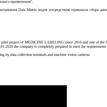
нского применения".
читывания Data Matrix кодов посредством терминала сбора данн
lot project of MEDICINE LABELING since 2016 and one of the first d
.01.2020 the company is completely prepared to meet the requirement
ng by data collection terminals and machine vision cameras