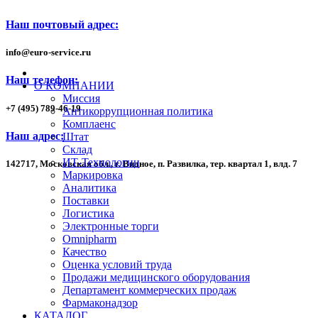
Наш почтовый адрес:
info
@
euro-service.ru
Наш телефон:
О КОМПАНИИ
Миссия
+7
(495)
789-46-19
Антикоррупционная политика
Комплаенс
Наш адрес:
Штат
Склад
ИТ-Технологии
142717, Московская обл., г. Видное, п. Развилка, тер. квартал 1,
влд. 7
Маркировка
Аналитика
Поставки
Логистика
Электронные торги
Omnipharm
Качество
Оценка условий труда
Продажи медицинского оборудования
Департамент коммерческих продаж
Фармаконадзор
КАТАЛОГ