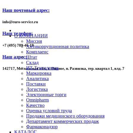
Наш почтовый адрес:
info
@
euro-service.ru
Наш телефон:
О КОМПАНИИ
Миссия
+7
(495)
789-46-19
Антикоррупционная политика
Комплаенс
Наш адрес:
Штат
Склад
ИТ-Технологии
142717, Московская обл., г. Видное, п. Развилка, тер. квартал 1,
влд. 7
Маркировка
Аналитика
Поставки
Логистика
Электронные торги
Omnipharm
Качество
Оценка условий труда
Продажи медицинского оборудования
Департамент коммерческих продаж
Фармаконадзор
КАТАЛОГ