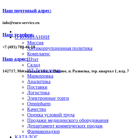
Наш почтовый адрес:
info
@
euro-service.ru
Наш телефон:
О КОМПАНИИ
Миссия
+7
(495)
789-46-19
Антикоррупционная политика
Комплаенс
Наш адрес:
Штат
Склад
ИТ-Технологии
142717, Московская обл., г. Видное, п. Развилка, тер. квартал 1,
влд. 7
Маркировка
Аналитика
Поставки
Логистика
Электронные торги
Omnipharm
Качество
Оценка условий труда
Продажи медицинского оборудования
Департамент коммерческих продаж
Фармаконадзор
КАТАЛОГ