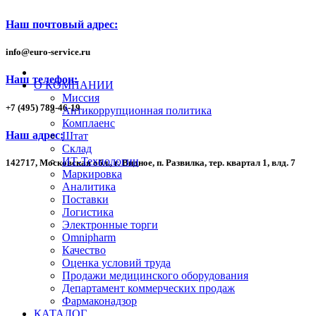
Наш почтовый адрес:
info
@
euro-service.ru
Наш телефон:
О КОМПАНИИ
Миссия
+7
(495)
789-46-19
Антикоррупционная политика
Комплаенс
Наш адрес:
Штат
Склад
ИТ-Технологии
142717, Московская обл., г. Видное, п. Развилка, тер. квартал 1,
влд. 7
Маркировка
Аналитика
Поставки
Логистика
Электронные торги
Omnipharm
Качество
Оценка условий труда
Продажи медицинского оборудования
Департамент коммерческих продаж
Фармаконадзор
КАТАЛОГ