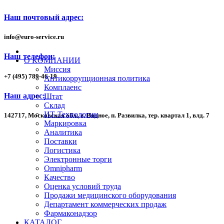
Наш почтовый адрес:
info
@
euro-service.ru
Наш телефон:
О КОМПАНИИ
Миссия
+7
(495)
789-46-19
Антикоррупционная политика
Комплаенс
Наш адрес:
Штат
Склад
ИТ-Технологии
142717, Московская обл., г. Видное, п. Развилка, тер. квартал 1,
влд. 7
Маркировка
Аналитика
Поставки
Логистика
Электронные торги
Omnipharm
Качество
Оценка условий труда
Продажи медицинского оборудования
Департамент коммерческих продаж
Фармаконадзор
КАТАЛОГ