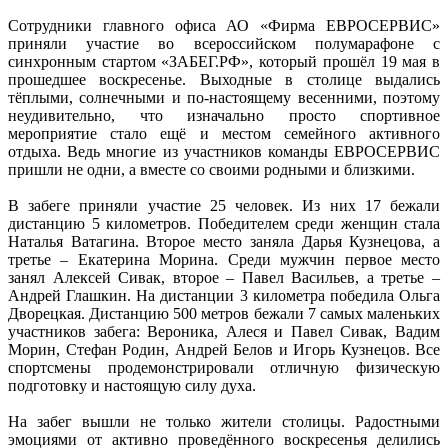
Сотрудники главного офиса АО «Фирма ЕВРОСЕРВИС»
приняли участие во всероссийском полумарафоне с
синхронным стартом «ЗАБЕГ.РФ», который прошёл 19 мая в
прошедшее воскресенье. Выходные в столице выдались
тёплыми, солнечными и по-настоящему весенними, поэтому
неудивительно, что изначально просто спортивное
мероприятие стало ещё и местом семейного активного
отдыха. Ведь многие из участников команды ЕВРОСЕРВИС
пришли не одни, а вместе со своими родными и близкими.
В забеге приняли участие 25 человек. Из них 17 бежали
дистанцию 5 километров. Победителем среди женщин стала
Наталья Ватагина. Второе место заняла Дарья Кузнецова, а
третье – Екатерина Морина. Среди мужчин первое место
занял Алексей Сивак, второе – Павел Васильев, а третье –
Андрей Глашкин. На дистанции 3 километра победила Ольга
Дворецкая. Дистанцию 500 метров бежали 7 самых маленьких
участников забега: Вероника, Алеся и Павел Сивак, Вадим
Морин, Стефан Родин, Андрей Белов и Игорь Кузнецов. Все
спортсмены продемонстрировали отличную физическую
подготовку и настоящую силу духа.
На забег вышли не только жители столицы. Радостными
эмоциями от активно проведённого воскресенья делились