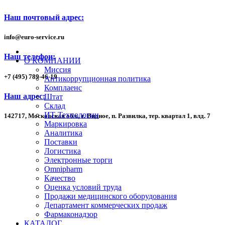
Наш почтовый адрес:
info
@
euro-service.ru
Наш телефон:
О КОМПАНИИ
Миссия
+7
(495)
789-46-19
Антикоррупционная политика
Комплаенс
Наш адрес:
Штат
Склад
ИТ-Технологии
142717, Московская обл., г. Видное, п. Развилка, тер. квартал 1,
влд. 7
Маркировка
Аналитика
Поставки
Логистика
Электронные торги
Omnipharm
Качество
Оценка условий труда
Продажи медицинского оборудования
Департамент коммерческих продаж
Фармаконадзор
КАТАЛОГ