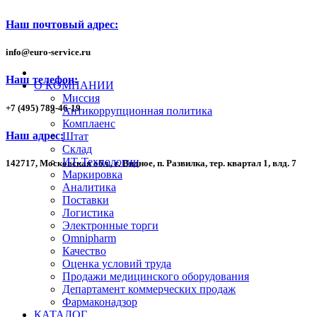
Наш почтовый адрес:
info
@
euro-service.ru
Наш телефон:
О КОМПАНИИ
Миссия
+7
(495)
789-46-19
Антикоррупционная политика
Комплаенс
Наш адрес:
Штат
Склад
ИТ-Технологии
142717, Московская обл., г. Видное, п. Развилка, тер. квартал 1,
влд. 7
Маркировка
Аналитика
Поставки
Логистика
Электронные торги
Omnipharm
Качество
Оценка условий труда
Продажи медицинского оборудования
Департамент коммерческих продаж
Фармаконадзор
КАТАЛОГ