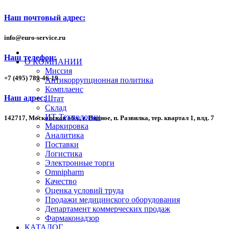
Наш почтовый адрес:
info
@
euro-service.ru
Наш телефон:
О КОМПАНИИ
Миссия
+7
(495)
789-46-19
Антикоррупционная политика
Комплаенс
Наш адрес:
Штат
Склад
ИТ-Технологии
142717, Московская обл., г. Видное, п. Развилка, тер. квартал 1,
влд. 7
Маркировка
Аналитика
Поставки
Логистика
Электронные торги
Omnipharm
Качество
Оценка условий труда
Продажи медицинского оборудования
Департамент коммерческих продаж
Фармаконадзор
КАТАЛОГ