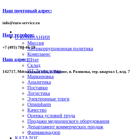
Наш почтовый адрес:
info
@
euro-service.ru
Наш телефон:
О КОМПАНИИ
Миссия
+7
(495)
789-46-19
Антикоррупционная политика
Комплаенс
Наш адрес:
Штат
Склад
ИТ-Технологии
142717, Московская обл., г. Видное, п. Развилка, тер. квартал 1,
влд. 7
Маркировка
Аналитика
Поставки
Логистика
Электронные торги
Omnipharm
Качество
Оценка условий труда
Продажи медицинского оборудования
Департамент коммерческих продаж
Фармаконадзор
КАТАЛОГ