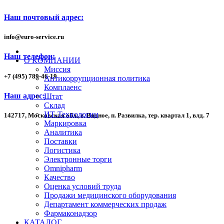
Наш почтовый адрес:
info
@
euro-service.ru
Наш телефон:
О КОМПАНИИ
Миссия
+7
(495)
789-46-19
Антикоррупционная политика
Комплаенс
Наш адрес:
Штат
Склад
ИТ-Технологии
142717, Московская обл., г. Видное, п. Развилка, тер. квартал 1,
влд. 7
Маркировка
Аналитика
Поставки
Логистика
Электронные торги
Omnipharm
Качество
Оценка условий труда
Продажи медицинского оборудования
Департамент коммерческих продаж
Фармаконадзор
КАТАЛОГ