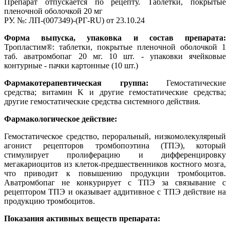
Препарат отпускается по рецепту. Таблетки, покрытые
пленочной оболочкой 20 мг
РУ. №: ЛП-(007349)-(РГ-RU) от 23.10.24
Форма выпуска, упаковка и состав препарата:
Тропластим®: таблетки, покрытые пленочной оболочкой 1
таб. аватромбопаг 20 мг. 10 шт. - упаковки ячейковые
контурные - пачки картонные (10 шт.)
Фармакотерапевтическая группа:
Гемостатические
средства; витамин K и другие гемостатические средства;
другие гемостатические средства системного действия.
Фармакологическое действие:
Гемостатическое средство, пероральный, низкомолекулярный
агонист рецепторов тромбопоэтина (ТПЭ), который
стимулирует пролиферацию и дифференцировку
мегакариоцитов из клеток-предшественников костного мозга,
что приводит к повышению продукции тромбоцитов.
Аватромбопаг не конкурирует с ТПЭ за связывание с
рецептором ТПЭ и оказывает аддитивное с ТПЭ действие на
продукцию тромбоцитов.
Показания активных веществ препарата: